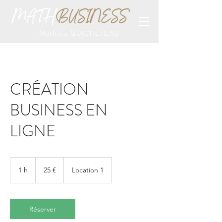
Mathieu GUICHETEAU
CRÉATION
BUSINESS EN
LIGNE
25
euros
1 h
1
25 €
Location 1
Réserver