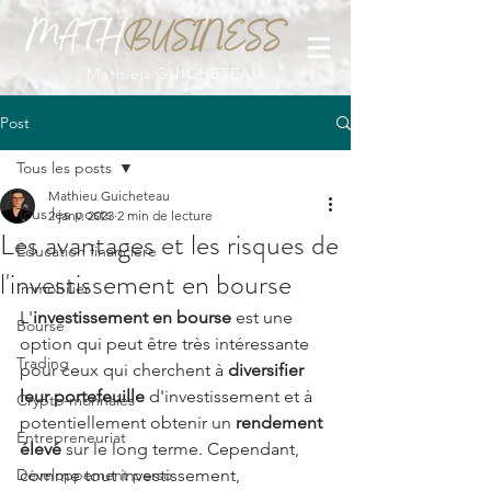
Mathieu GUICHETEAU
Post
Tous les posts
Mathieu Guicheteau
Tous les posts
2 janv. 2023
2 min de lecture
Les avantages et les risques de
Éducation financière
l'investissement en bourse
Immobilier
L'
investissement en bourse 
est une 
Bourse
option qui peut être très intéressante 
Trading
pour ceux qui cherchent à
 diversifier 
leur portefeuille
 d'investissement et à 
Crypto-monnaies
potentiellement obtenir un 
rendement 
Entrepreneuriat
élevé
 sur le long terme. Cependant, 
Développement perso
comme tout investissement, 