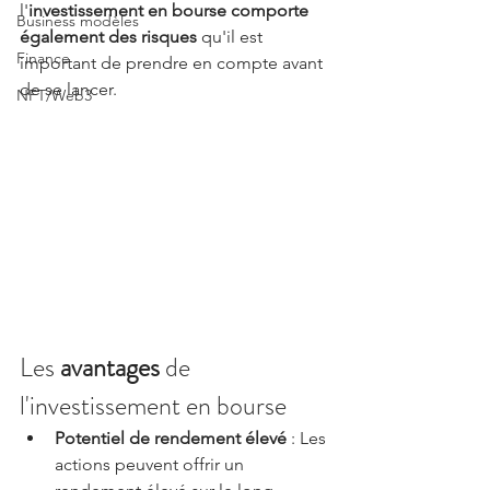
l'
investissement en bourse comporte 
Business modèles
également des risques 
qu'il est 
Finance
important de prendre en compte avant 
de se lancer.
NFT/Web3
Les 
avantages
 de 
l'investissement en bourse
Potentiel de rendement élevé
 : Les 
actions peuvent offrir un 