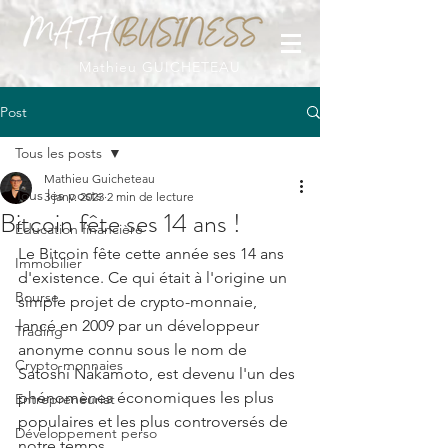
Mathieu GUICHETEAU
Post
Tous les posts
Mathieu Guicheteau
Tous les posts
3 janv. 2023
2 min de lecture
Bitcoin fête ses 14 ans !
Éducation financière
Le Bitcoin fête cette année ses 14 ans 
Immobilier
d'existence. Ce qui était à l'origine un 
Bourse
simple projet de crypto-monnaie, 
lancé en 2009 par un développeur 
Trading
anonyme connu sous le nom de 
Crypto-monnaies
Satoshi Nakamoto, est devenu l'un des 
phénomènes économiques les plus 
Entrepreneuriat
populaires et les plus controversés de 
Développement perso
notre temps.