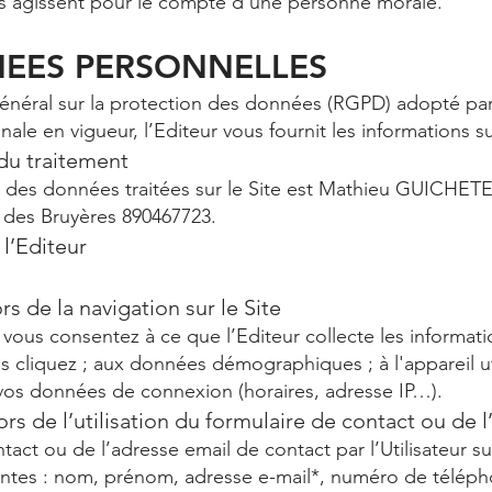
'ils agissent pour le compte d'une personne morale.
NEES PERSONNELLES
éral sur la protection des données (RGPD) adopté par 
ionale en vigueur, l’Editeur vous fournit les informations s
 du traitement
et des données traitées sur le Site est Mathieu GUICHET
e des Bruyères 890467723.
l’Editeur
rs de la navigation sur le Site
e, vous consentez à ce que l’Editeur collecte les informat
us cliquez ; aux données démographiques ; à l'appareil u
; à vos données de connexion (horaires, adresse IP…).
ors de l’utilisation du formulaire de contact ou de 
ntact ou de l’adresse email de contact par l’Utilisateur s
ntes : nom, prénom, adresse e-mail*, numéro de téléph