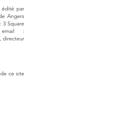
 édité par
de Angers
: 3 Square
 email :
, directeur
 de ce site