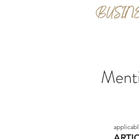
Mathieu GUICHETEAU
Menti
applicab
ARTIC